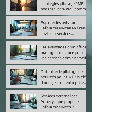
stratégies pilotage PME :
booster votre PME comme
un pro
Explorer les avis sur
Lafourmiservices en France
: avis sur services
externalisés
Les avantages d'un office
manager freelance pour
vos services administratifs
freelance
Optimiser le pilotage des
activités pour PME : la clé
d’une gestion entreprise
efficace
Services externalisés
Annecy : que propose
Lafourmiservices ?
Coûts gestion administrative PME : ce que
vous devez savoir