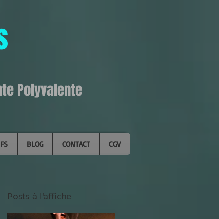
s
nte Polyvalente
IFS
BLOG
CONTACT
CGV
Posts à l'affiche