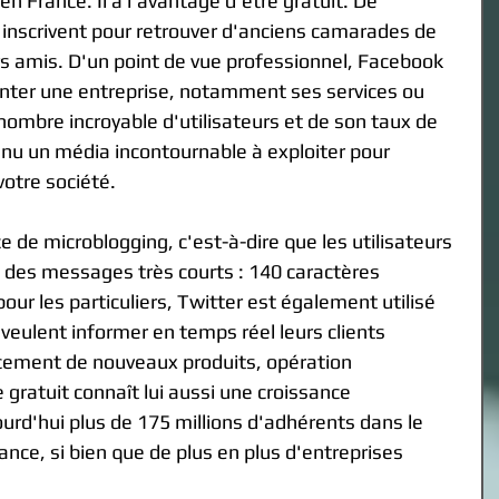
n France. Il a l'avantage d'être gratuit. De 
nscrivent pour retrouver d'anciens camarades de 
rs amis. D'un point de vue professionnel, Facebook 
senter une entreprise, notamment ses services ou 
nombre incroyable d'utilisateurs et de son taux de 
enu un média incontournable à exploiter pour 
otre société. 
ice de microblogging, c'est-à-dire que les utilisateurs 
e des messages très courts : 140 caractères 
our les particuliers, Twitter est également utilisé 
 veulent informer en temps réel leurs clients 
ncement de nouveaux produits, opération 
 gratuit connaît lui aussi une croissance 
ourd'hui plus de 175 millions d'adhérents dans le 
ce, si bien que de plus en plus d'entreprises 