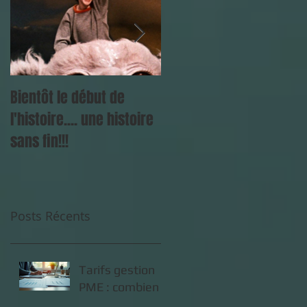
Bientôt le début de
La Fourmi Services: une
l'histoire.... une histoire
"super" assistante au
sans fin!!!
secours des chefs
d'entreprises!
Posts Récents
Tarifs gestion
PME : combien
coûte la gestion