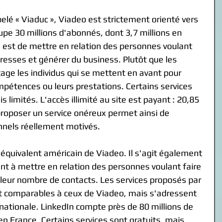
lé « Viaduc », Viadeo est strictement orienté vers 
upe 30 millions d'abonnés, dont 3,7 millions en 
te est de mettre en relation des personnes voulant 
resses et générer du business. Plutôt que les 
age les individus qui se mettent en avant pour 
mpétences ou leurs prestations. Certains services 
 limités. L'accès illimité au site est payant : 20,85 
 proposer un service onéreux permet ainsi de 
nnels réellement motivés. 
l'équivalent américain de Viadeo. Il s'agit également 
ant à mettre en relation des personnes voulant faire 
leur nombre de contacts. Les services proposés par 
t comparables à ceux de Viadeo, mais s'adressent 
nationale. LinkedIn compte près de 80 millions de 
n France. Certains services sont gratuits, mais 