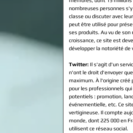
membres, dont 15 millions e
nombreuses personnes s'y i
classe ou discuter avec leu
peut être utilisé pour pré
ses produits. Au vu de son 
croissance, ce site est dev
développer la notoriété de v
Twitter:
 Il s'agit d'un serv
n'ont le droit d'envoyer qu
maximum. À l'origine créé p
pour les professionnels qui
potentiels : promotion, la
événementielle, etc. Ce site
vertigineuse. Il compte auj
monde, dont 225 000 en Fran
utilisent ce réseau social. 